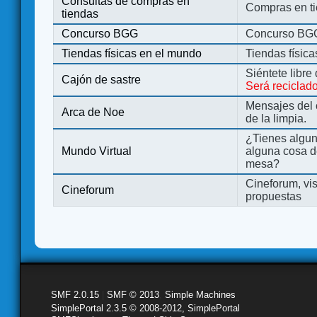
Consultas de compras en
Compras en ti
tiendas
Concurso BGG
Concurso BG
Tiendas físicas en el mundo
Tiendas físic
Siéntete libre
Cajón de sastre
Será reciclad
Mensajes del 
Arca de Noe
de la limpia.
¿Tienes algu
Mundo Virtual
alguna cosa d
mesa?
Cineforum, vis
Cineforum
propuestas
SMF 2.0.15
|
SMF © 2013
,
Simple Machines
SimplePortal 2.3.5 © 2008-2012, SimplePortal