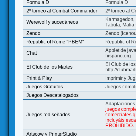
Formula D
Formula D
2º torneo al Combat Commander
2º torneo al
Karmagedon, W
Werewolf y sucedáneos
Tabula, Mafia
Zendo
Zendo (iceho
Republic of Rome "PBEM"
Republic of 
Applet de jav
Chat
hispano.org
El Club de los
El Club de los Martes
http://clubmar
Print & Play
Imprimir y Jug
Juegos Gratuitos
Juegos complet
Juegos Descatalogados
Adaptaciones 
juegos comple
Juegos rediseñados
comerciales q
incluyáis esc
PROHIBIDO.
Artscow y PrinterStudio