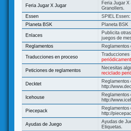
Feria Jugar X
Feria Jugar X Jugar
Granollers.
Essen
SPIEL Essen: 
Planeta BSK
Planeta BSK
Publicita otra
Enlaces
juegos de me
Reglamentos
Reglamentos d
Traducciones
Traducciones en proceso
periódicamen
Necesitas alg
Peticiones de reglamentos
reciclado per
Reglamentos d
Decktet
http://www.de
Reglamentos d
Icehouse
http://www.ic
Reglamentos 
Piecepack
http://piecepa
Ayudas de Jue
Ayudas de Juego
Etiquetas.