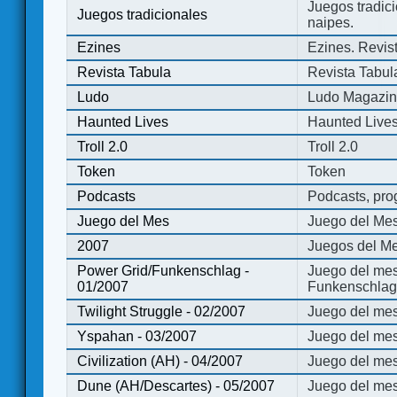
Juegos tradici
Juegos tradicionales
naipes.
Ezines
Ezines. Revist
Revista Tabula
Revista Tabul
Ludo
Ludo Magazi
Haunted Lives
Haunted Live
Troll 2.0
Troll 2.0
Token
Token
Podcasts
Podcasts, pro
Juego del Mes
Juego del Me
2007
Juegos del Me
Power Grid/Funkenschlag -
Juego del mes
01/2007
Funkenschlag 
Twilight Struggle - 02/2007
Juego del mes
Yspahan - 03/2007
Juego del me
Civilization (AH) - 04/2007
Juego del mes 
Dune (AH/Descartes) - 05/2007
Juego del me