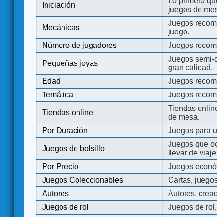
Lo primero que
Iniciación
juegos de mes
Juegos recome
Mecánicas
juego.
Número de jugadores
Juegos recom
Juegos semi-d
Pequeñas joyas
gran calidad.
Edad
Juegos recom
Temática
Juegos recom
Tiendas onli
Tiendas online
de mesa.
Por Duración
Juegos para u
Juegos que o
Juegos de bolsillo
llevar de viaje
Por Precio
Juegos económ
Juegos Coleccionables
Cartas, juego
Autores
Autores, crea
Juegos de rol
Juegos de rol,