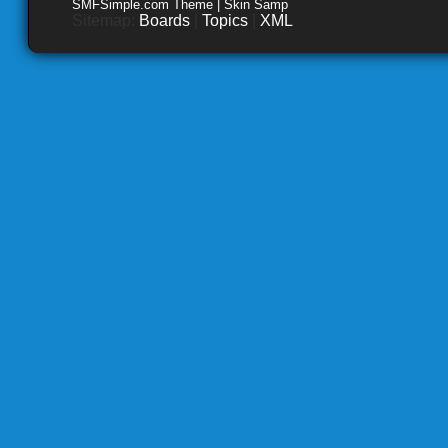
SMFSimple.com Theme | Skin Samp
Sitemap:
Boards
|
Topics
|
XML