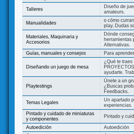
Diseño de jue
Talleres
amateurs.
o cómo currars
Manualidades
play. Dudas so
Dónde consegu
Materiales, Maquinaria y
herramientas 
Accesorios
Alternativas.
Guías, manuales y consejos
Para aprender
¿Qué te traes
Diseñando un juego de mesa
PROYECTOS co
ayudarte. Tra
Únete a un gru
Playtestings
¿Buscas probad
Feedbacks.
Un apartado pa
Temas Legales
experiencias.
Pintado y cuidado de miniaturas
Pintado y cui
y componentes
Autoedición
Autoedición