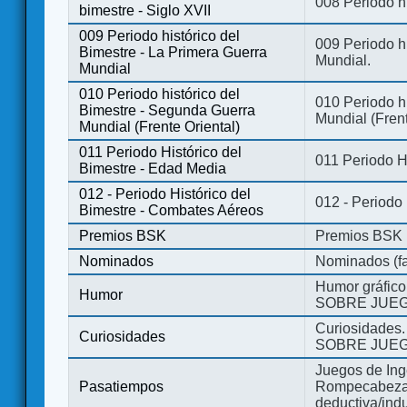
008 Periodo hi
bimestre - Siglo XVII
009 Periodo histórico del
009 Periodo hi
Bimestre - La Primera Guerra
Mundial.
Mundial
010 Periodo histórico del
010 Periodo h
Bimestre - Segunda Guerra
Mundial (Frent
Mundial (Frente Oriental)
011 Periodo Histórico del
011 Periodo H
Bimestre - Edad Media
012 - Periodo Histórico del
012 - Periodo
Bimestre - Combates Aéreos
Premios BSK
Premios BSK
Nominados
Nominados (fa
Humor gráfico
Humor
SOBRE JUEG
Curiosidades.
Curiosidades
SOBRE JUEG
Juegos de Ing
Pasatiempos
Rompecabezas
deductiva/indu