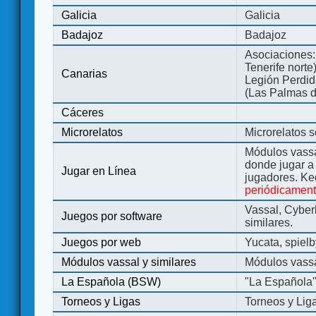
Galicia
Galicia
Badajoz
Badajoz
Asociaciones:
Tenerife norte
Canarias
Legión Perdida
(Las Palmas d
Cáceres
Microrelatos
Microrelatos 
Módulos vassa
donde jugar 
Jugar en Línea
jugadores. Ke
periódicamen
Vassal, Cyber
Juegos por software
similares.
Juegos por web
Yucata, spiel
Módulos vassal y similares
Módulos vassa
La Española (BSW)
"La Española
Torneos y Ligas
Torneos y Lig