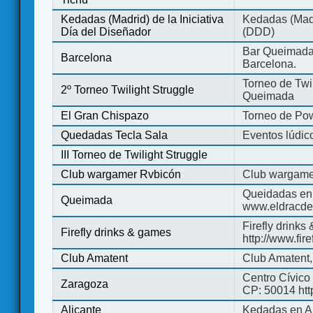
Kedadas (Madrid) de la Iniciativa
Kedadas (Madri
Día del Diseñador
(DDD)
Bar Queimada.
Barcelona
Barcelona.
Torneo de Twil
2º Torneo Twilight Struggle
Queimada
El Gran Chispazo
Torneo de Po
Quedadas Tecla Sala
Eventos lúdico
III Torneo de Twilight Struggle
Club wargamer Rvbicón
Club wargame
Queidadas en
Queimada
www.eldracde
Firefly drinks
Firefly drinks & games
http://www.fir
Club Amatent
Club Amatent,
Centro Cívico 
Zaragoza
CP: 50014 http
Alicante
Kedadas en Al