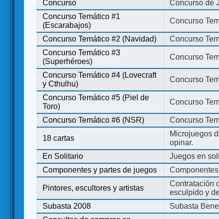
Concurso
Concurso de 
Concurso Temático #1
Concurso Temá
(Escarabajos)
Concurso Temático #2 (Navidad)
Concurso Tem
Concurso Temático #3
Concurso Tem
(Superhéroes)
Concurso Temático #4 (Lovecraft
Concurso Temá
y Cthulhu)
Concurso Temático #5 (Piel de
Concurso Temá
Toro)
Concurso Temático #6 (NSR)
Concurso Tem
Microjuegos d
18 cartas
opinar.
En Solitario
Juegos en soli
Componentes y partes de juegos
Componentes 
Contratación d
Pintores, escultores y artistas
esculpido y d
Subasta 2008
Subasta Bene