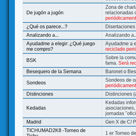
Zona de charl
De jugón a jugón
relacionadas 
periódicamen
¿Qué os parece...?
Disertaciones
Analizando a...
Analizando a..
Ayudadme a elegir: ¿Qué juego
Ayudadme a e
me compro?
reciclado per
Sobre la comu
BSK
fama.
Será re
Besequero de la Semana
Baronet o Be
Sondeos de o
Sondeos
periódicament
Distinciones
Distinciones 
Kedadas infor
Kedadas
asociaciones, 
jornadas "ofic
Madrid
Gen X de C/ P
TICHUMAD2K8 -Torneo de
1 er Torneo de
Tichu