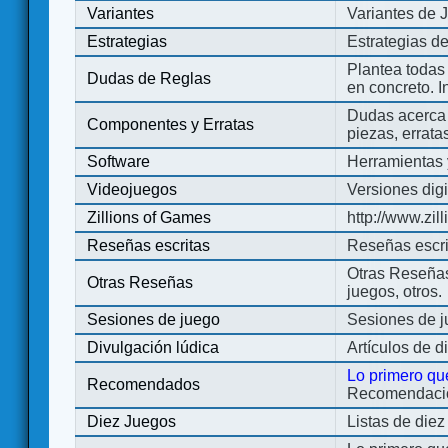
Variantes
Variantes de 
Estrategias
Estrategias d
Plantea todas
Dudas de Reglas
en concreto. 
Dudas acerca 
Componentes y Erratas
piezas, errata
Software
Herramientas 
Videojuegos
Versiones digi
Zillions of Games
http://www.zi
Reseñas escritas
Reseñas escri
Otras Reseñas 
Otras Reseñas
juegos, otros.
Sesiones de juego
Sesiones de 
Divulgación lúdica
Artículos de d
Lo primero qu
Recomendados
Recomendacion
Diez Juegos
Listas de die