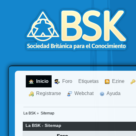
  Inicio
  Foro
Etiquetas
  Ezine
  Registrarse
  Webchat
  Ayuda
La BSK
»
Sitemap
La BSK - Sitemap