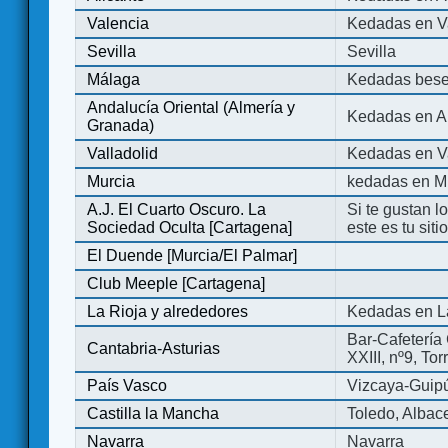
Valencia
Kedadas en V
Sevilla
Sevilla
Málaga
Kedadas bese
Andalucía Oriental (Almería y
Kedadas en An
Granada)
Valladolid
Kedadas en Va
Murcia
kedadas en M
A.J. El Cuarto Oscuro. La
Si te gustan l
Sociedad Oculta [Cartagena]
este es tu sit
El Duende [Murcia/El Palmar]
Club Meeple [Cartagena]
La Rioja y alrededores
Kedadas en L
Bar-Cafetería 
Cantabria-Asturias
XXIII, nº9, To
País Vasco
Vizcaya-Guip
Castilla la Mancha
Toledo, Albac
Navarra
Navarra