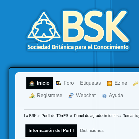
  Inicio
  Foro
Etiquetas
  Ezine
  Registrarse
  Webchat
  Ayuda
La BSK
»
Perfil de T0rrES 
»
Panel de agradecimientos
»
Temas tu
Información del Perfil
Distinciones