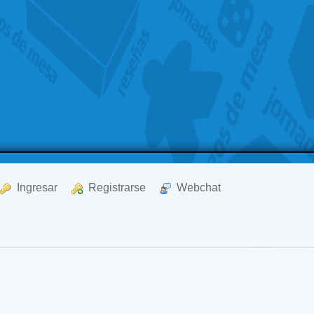
  Ingresar
  Registrarse
  Webchat