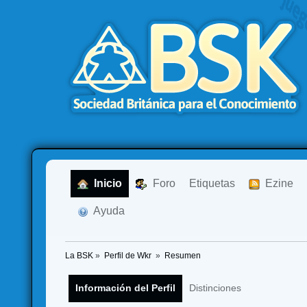
  Inicio
  Foro
Etiquetas
  Ezine
  Ayuda
La BSK
»
Perfil de Wkr 
»
Resumen
Información del Perfil
Distinciones