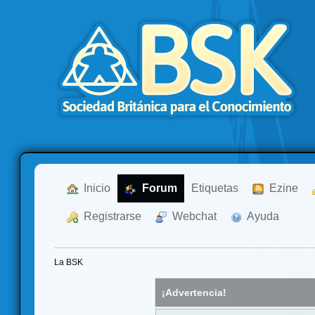
  Inicio
  Forum
Etiquetas
  Ezine
  Registrarse
  Webchat
  Ayuda
La BSK
¡Advertencia!