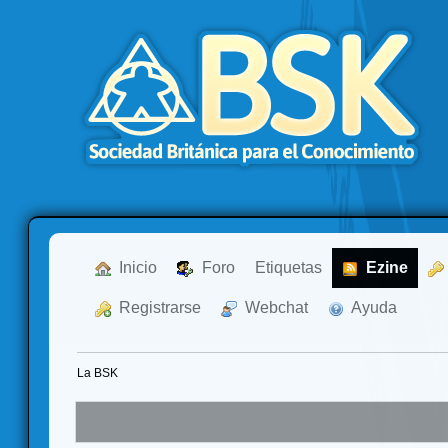
  Inicio
  Foro
Etiquetas
  Ezine
  Registrarse
  Webchat
  Ayuda
La BSK