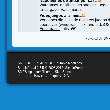
Napoleones de andar por casa
Wargames, análisis, sesiones de juego, 
Encargado:
Valdemaras
Videojuegos a la mesa
Versiones digitales de nuestros juegos d
operativos (windows, linux, android, iOS,
Encargado:
kalisto59
Powered By
SMF 
SMF 2.0.15
|
SMF © 2013
,
Simple Machines
SimplePortal 2.3.5 © 2008-2012, SimplePortal
SMFSimple.com Theme | Skin Samp
Sitemap:
Boards
|
Topics
|
XML