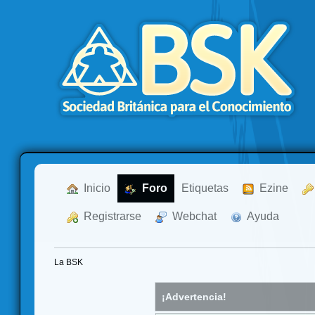
  Inicio
  Foro
Etiquetas
  Ezine
  Registrarse
  Webchat
  Ayuda
La BSK
¡Advertencia!