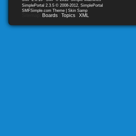
SimplePortal 2.3.5 © 2008-2012, SimplePortal
SMFSimple.com Theme | Skin Samp
Sitemap:
Boards
|
Topics
|
XML