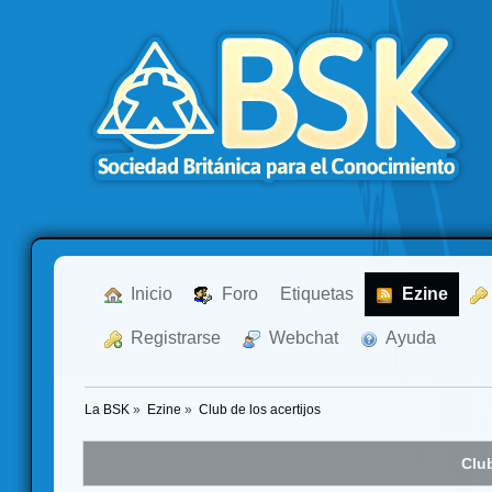
  Inicio
  Foro
Etiquetas
  Ezine
  Registrarse
  Webchat
  Ayuda
La BSK
»
Ezine
»
Club de los acertijos
Club