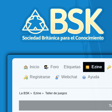
  Inicio
  Foro
Etiquetas
  Ezine
  Registrarse
  Webchat
  Ayuda
La BSK
»
Ezine
»
Taller de juegos
T