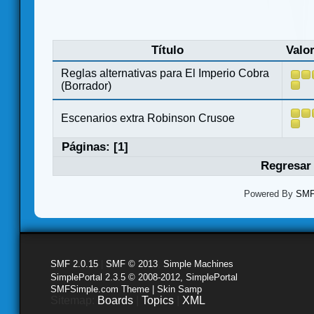
Título
Valo
Reglas alternativas para El Imperio Cobra
(Borrador)
Escenarios extra Robinson Crusoe
Páginas: [
1
]
Regresar 
Powered By
SMF 
SMF 2.0.15
|
SMF © 2013
,
Simple Machines
SimplePortal 2.3.5 © 2008-2012, SimplePortal
SMFSimple.com Theme | Skin Samp
Sitemap:
Boards
|
Topics
|
XML