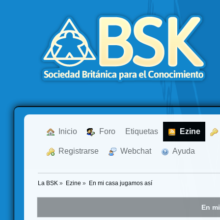
  Inicio
  Foro
Etiquetas
  Ezine
  Registrarse
  Webchat
  Ayuda
La BSK
»
Ezine
»
En mi casa jugamos así
En mi