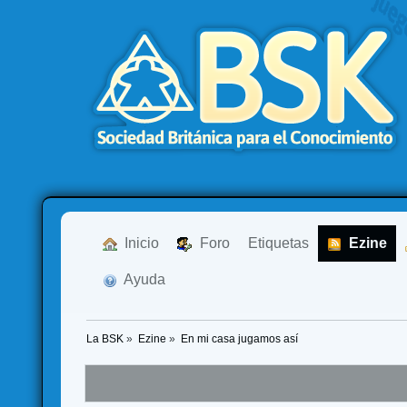
  Inicio
  Foro
Etiquetas
  Ezine
  Ayuda
La BSK
»
Ezine
»
En mi casa jugamos así