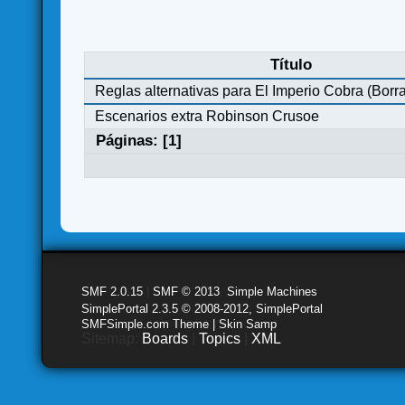
Título
Reglas alternativas para El Imperio Cobra (Borr
Escenarios extra Robinson Crusoe
Páginas: [
1
]
SMF 2.0.15
|
SMF © 2013
,
Simple Machines
SimplePortal 2.3.5 © 2008-2012, SimplePortal
SMFSimple.com Theme | Skin Samp
Sitemap:
Boards
|
Topics
|
XML