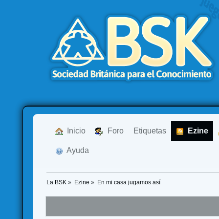
  Inicio
  Foro
Etiquetas
  Ezine
  Ayuda
La BSK
»
Ezine
»
En mi casa jugamos así