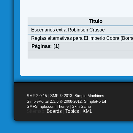
Título
Escenarios extra Robinson Crusoe
Reglas alternativas para El Imperio Cobra (Borr
Páginas: [
1
]
SMF 2.0.15
|
SMF © 2013
,
Simple Machines
SimplePortal 2.3.5 © 2008-2012, SimplePortal
SMFSimple.com Theme | Skin Samp
Sitemap:
Boards
|
Topics
|
XML