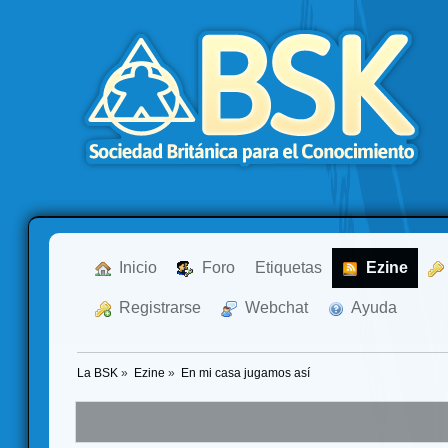
  Inicio
  Foro
Etiquetas
  Ezine
  Registrarse
  Webchat
  Ayuda
La BSK
»
Ezine
»
En mi casa jugamos así