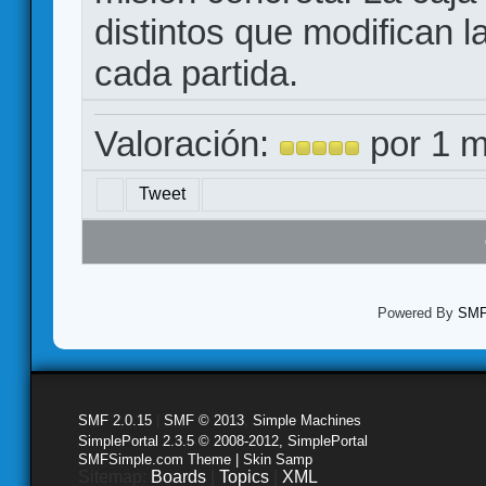
distintos que modifican l
cada partida.
Valoración:
por 1 m
Tweet
Powered By
SMF 
SMF 2.0.15
|
SMF © 2013
,
Simple Machines
SimplePortal 2.3.5 © 2008-2012, SimplePortal
SMFSimple.com Theme | Skin Samp
Sitemap:
Boards
|
Topics
|
XML