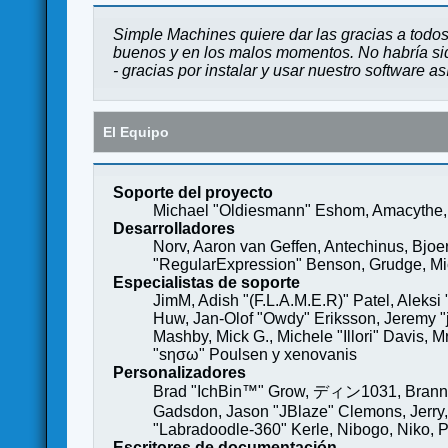
Simple Machines quiere dar las gracias a todos
buenos y en los malos momentos. No habría sido
- gracias por instalar y usar nuestro software a
El Equipo
Soporte del proyecto
Michael "Oldiesmann" Eshom, Amacythe, 
Desarrolladores
Norv, Aaron van Geffen, Antechinus, Bjoe
"RegularExpression" Benson, Grudge, Mich
Especialistas de soporte
JimM, Adish "(F.L.A.M.E.R)" Patel, Aleksi
Huw, Jan-Olof "Owdy" Eriksson, Jeremy "je
Mashby, Mick G., Michele "Illori" Davis, 
"sησω" Poulsen y xenovanis
Personalizadores
Brad "IchBin™" Grow, ディン1031, Brannon 
Gadsdon, Jason "JBlaze" Clemons, Jerry,
"Labradoodle-360" Kerle, Nibogo, Niko, P
Escritores de documentación