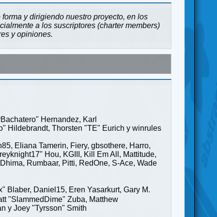
forma y dirigiendo nuestro proyecto, en los
cialmente a los suscriptores (charter members)
res y opiniones.
ayBachatero" Hernandez, Karl
" Hildebrandt, Thorsten "TE" Eurich y winrules
85, Eliana Tamerin, Fiery, gbsothere, Harro,
yknight17" Hou, KGIII, Kill Em All, Mattitude,
ge" Dhima, Rumbaar, Pitti, RedOne, S-Ace, Wade
Blaber, Daniel15, Eren Yasarkurt, Gary M.
 Matt "SlammedDime" Zuba, Matthew
an y Joey "Tyrsson" Smith