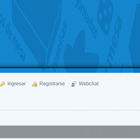
  Ingresar
  Registrarse
  Webchat