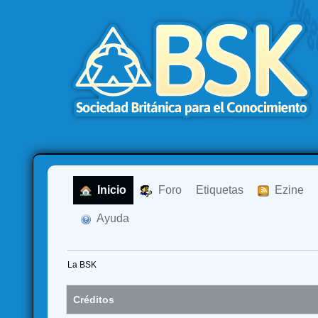
  Inicio
  Foro
Etiquetas
  Ezine
  Ayuda
La BSK
Créditos