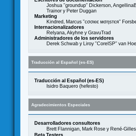
Joshua "groundup" Dickerson, AngellinaB
Trainor y Peter Duggan
Marketing
Kindred, Marcus "cσσкιє мσηѕтєя" Forsber
Internacionalizadores
Relyana, Akyhne y GravuTrad
Administradores de los servidores
Derek Schwab y Liroy "CoreISP" van Hoe
Traducción al Español (es-ES)
Traducción al Español (es-ES)
Isidro Baquero (
hefesto
)
Agradecimientos Especiales
Desarrolladores consultores
Brett Flannigan, Mark Rose y René-Gille
Beta Testers