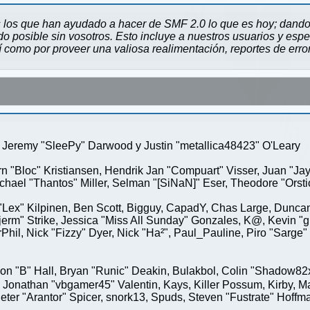
 los que han ayudado a hacer de SMF 2.0 lo que es hoy; dando 
 posible sin vosotros. Esto incluye a nuestros usuarios y espe
sí como por proveer una valiosa realimentación, reportes de erro
Jeremy "SleePy" Darwood y Justin "metallica48423" O'Leary
rn "Bloc" Kristiansen, Hendrik Jan "Compuart" Visser, Juan "J
ael "Thantos" Miller, Selman "[SiNaN]" Eser, Theodore "Orstio
 "Lex" Kilpinen, Ben Scott, Bigguy, CapadY, Chas Large, Duncan
rm" Strike, Jessica "Miss All Sunday" Gonzales, K@, Kevin "gre
MrPhil, Nick "Fizzy" Dyer, Nick "Ha²", Paul_Pauline, Piro "Sar
"B" Hall, Bryan "Runic" Deakin, Bulakbol, Colin "Shadow82x" 
 Jonathan "vbgamer45" Valentin, Kays, Killer Possum, Kirby,
eter "Arantor" Spicer, snork13, Spuds, Steven "Fustrate" Hoffm