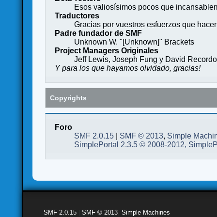
Esos valiosísimos pocos que incansableme
Traductores
Gracias por vuestros esfuerzos que hace
Padre fundador de SMF
Unknown W. "[Unknown]" Brackets
Project Managers Originales
Jeff Lewis, Joseph Fung y David Record
Y para los que hayamos olvidado, gracias!
Copyrights
Foro
SMF 2.0.15
|
SMF © 2013
,
Simple Machi
SimplePortal 2.3.5 © 2008-2012, SimpleP
SMF 2.0.15
|
SMF © 2013
,
Simple Machines