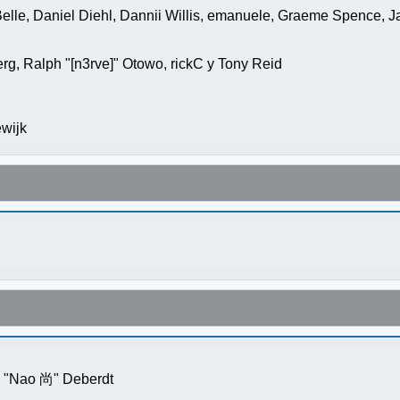
elle, Daniel Diehl, Dannii Willis, emanuele, Graeme Spence, 
g, Ralph "[n3rve]" Otowo, rickC y Tony Reid
wijk
s "Nao 尚" Deberdt