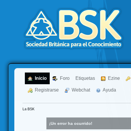
  Inicio
  Foro
Etiquetas
  Ezine
  Registrarse
  Webchat
  Ayuda
La BSK
¡Un error ha ocurrido!