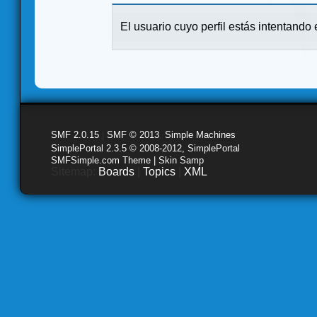
El usuario cuyo perfil estás intentando e
SMF 2.0.15
|
SMF © 2013
,
Simple Machines
SimplePortal 2.3.5 © 2008-2012, SimplePortal
SMFSimple.com Theme | Skin Samp
Sitemap:
Boards
|
Topics
|
XML