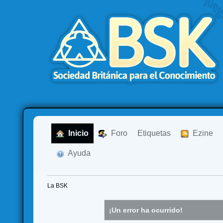
  Inicio
  Foro
Etiquetas
  Ezine
  Ayuda
La BSK
¡Un error ha ocurrido!