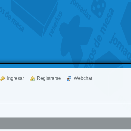
  Ingresar
  Registrarse
  Webchat