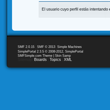
El usuario cuyo perfil estás intentando e
SMF 2.0.15
|
SMF © 2013
,
Simple Machines
SimplePortal 2.3.5 © 2008-2012, SimplePortal
SMFSimple.com Theme | Skin Samp
Sitemap:
Boards
|
Topics
|
XML