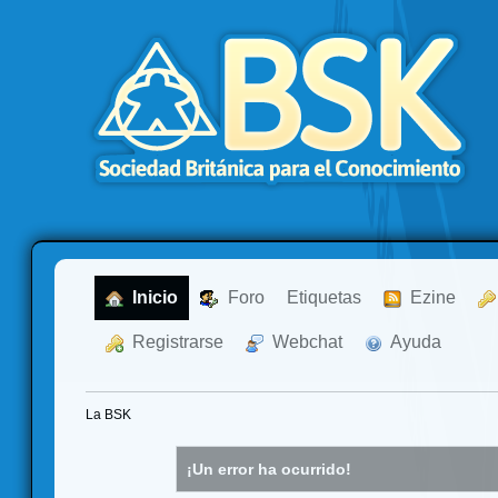
  Inicio
  Foro
Etiquetas
  Ezine
  Registrarse
  Webchat
  Ayuda
La BSK
¡Un error ha ocurrido!