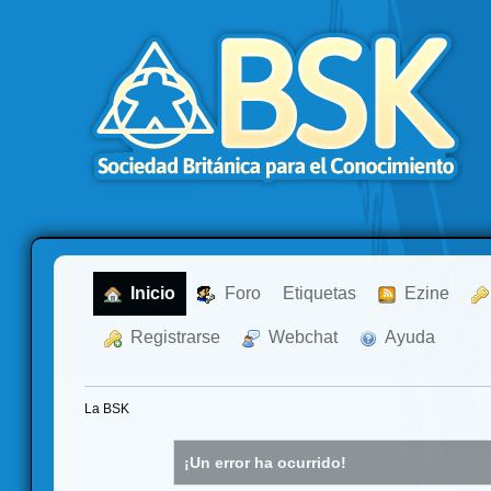
  Inicio
  Foro
Etiquetas
  Ezine
  Registrarse
  Webchat
  Ayuda
La BSK
¡Un error ha ocurrido!