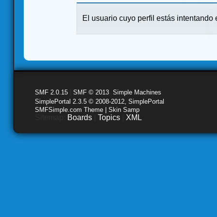
El usuario cuyo perfil estás intentando e
SMF 2.0.15
|
SMF © 2013
,
Simple Machines
SimplePortal 2.3.5 © 2008-2012, SimplePortal
SMFSimple.com Theme | Skin Samp
Sitemap:
Boards
|
Topics
|
XML