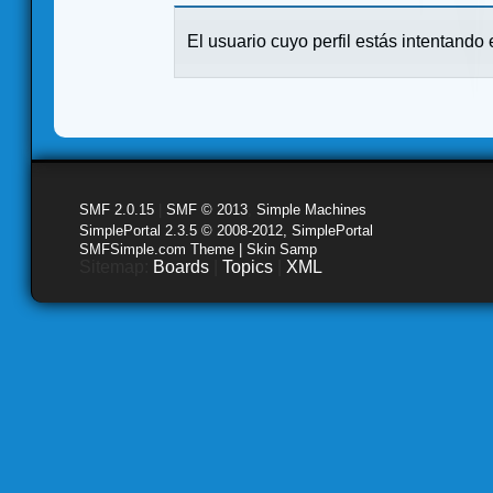
El usuario cuyo perfil estás intentando e
SMF 2.0.15
|
SMF © 2013
,
Simple Machines
SimplePortal 2.3.5 © 2008-2012, SimplePortal
SMFSimple.com Theme | Skin Samp
Sitemap:
Boards
|
Topics
|
XML