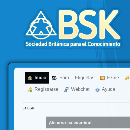
  Inicio
  Foro
Etiquetas
  Ezine
  Registrarse
  Webchat
  Ayuda
La BSK
¡Un error ha ocurrido!