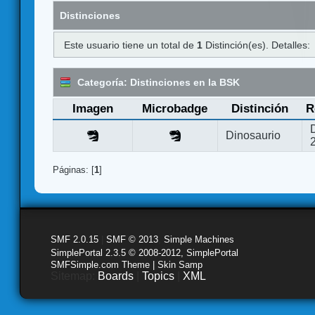
Distinciones
Este usuario tiene un total de
1
Distinción(es). Detalles:
Categoría: Distinciones en la BSK
Imagen
Microbadge
Distinción
R
Dinosaurio
Páginas: [
1
]
SMF 2.0.15
|
SMF © 2013
,
Simple Machines
SimplePortal 2.3.5 © 2008-2012, SimplePortal
SMFSimple.com Theme | Skin Samp
Sitemap:
Boards
|
Topics
|
XML