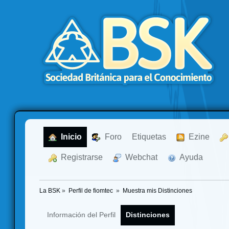
  Inicio
  Foro
Etiquetas
  Ezine
  Registrarse
  Webchat
  Ayuda
La BSK
»
Perfil de fiomtec 
»
Muestra mis Distinciones
Información del Perfil
Distinciones