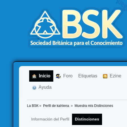
  Inicio
  Foro
Etiquetas
  Ezine
  Ayuda
La BSK
»
Perfil de kahlena 
»
Muestra mis Distinciones
Información del Perfil
Distinciones