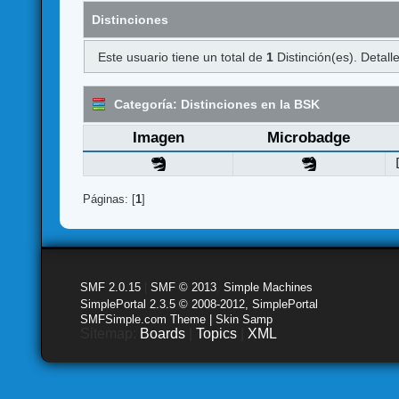
Distinciones
Este usuario tiene un total de
1
Distinción(es). Detalle
Categoría: Distinciones en la BSK
Imagen
Microbadge
Páginas: [
1
]
SMF 2.0.15
|
SMF © 2013
,
Simple Machines
SimplePortal 2.3.5 © 2008-2012, SimplePortal
SMFSimple.com Theme | Skin Samp
Sitemap:
Boards
|
Topics
|
XML