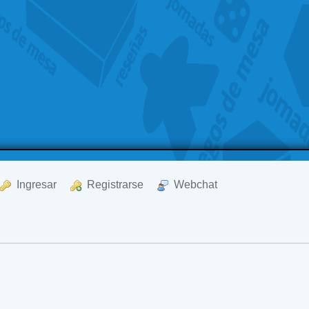
  Ingresar
  Registrarse
  Webchat