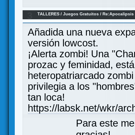
3
TALLERES
/
Juegos Gratuitos
/
Re:Apocalipsis
Añadida una nueva expan
versión lowcost.
¡Alerta zombi! Una "Char
prozac y feminidad, está
heteropatriarcado zombi
privilegia a los "hombre
tan loca!
https://labsk.net/wkr/ar
Para este me
gracias!