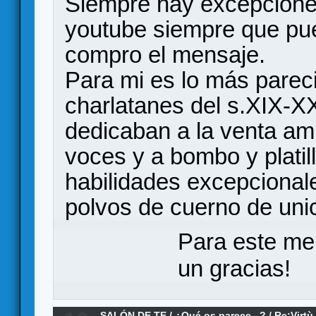
Siempre hay excepciones
youtube siempre que pu
compro el mensaje.
Para mi es lo más parec
charlatanes del s.XIX-X
dedicaban a la venta am
voces y a bombo y platil
habilidades excepcional
polvos de cuerno de unic
Para este me
un gracias!
SALÓN DE TE
/
¿Qué os parece...?
/
Re:Virtù