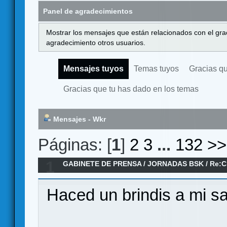
Panel de agradecimientos
Mostrar los mensajes que están relacionados con el gra
agradecimiento otros usuarios.
Mensajes tuyos
Temas tuyos
Gracias q
Gracias que tu has dado en los temas
Mensajes - Wkr
Páginas: [
1
]
2
3
...
132
>>
1
GABINETE DE PRENSA
/
JORNADAS BSK
/
Re:C
Haced un brindis a mi sa