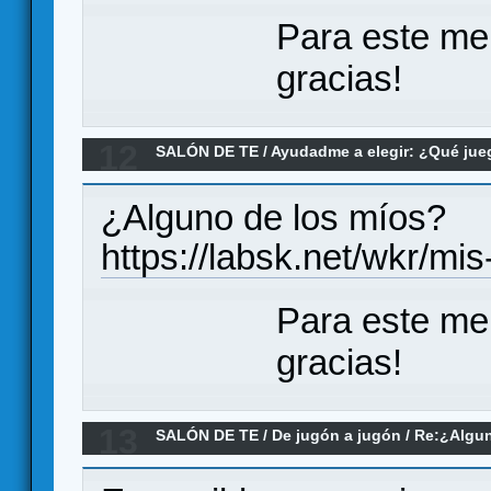
Para este me
gracias!
12
SALÓN DE TE
/
Ayudadme a elegir: ¿Qué ju
PnP de cartas
¿Alguno de los míos?
https://labsk.net/wkr/mi
Para este me
gracias!
13
SALÓN DE TE
/
De jugón a jugón
/
Re:¿Algun
inteligencias artificiales para jugar?