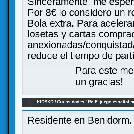
Sinceramente, me espera
Por 8€ lo considero un r
Bola extra. Para acelerar
losetas y cartas compra
anexionadas/conquistada
reduce el tiempo de part
Para este me
un gracias!
5
KIOSKO
/
Curiosidades
/
Re:El juego español m
Residente en Benidorm.