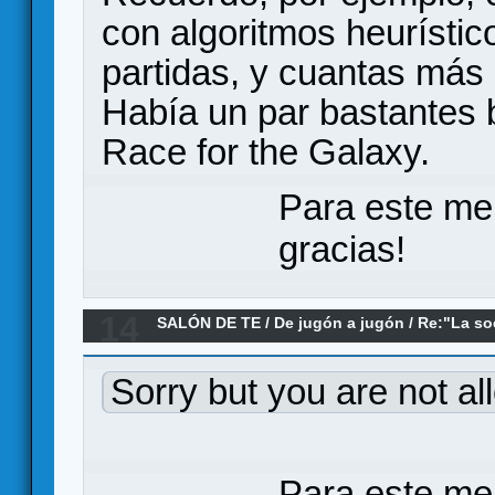
con algoritmos heurístic
partidas, y cuantas más 
Había un par bastantes
Race for the Galaxy.
Para este me
gracias!
14
SALÓN DE TE
/
De jugón a jugón
/
Re:"La so
(Han) como metáfora de la Ludosfera
Sorry but you are not al
Para este me