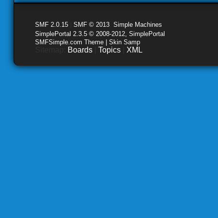
SMF 2.0.15
|
SMF © 2013
,
Simple Machines
SimplePortal 2.3.5 © 2008-2012, SimplePortal
SMFSimple.com Theme | Skin Samp
Sitemap:
Boards
|
Topics
|
XML