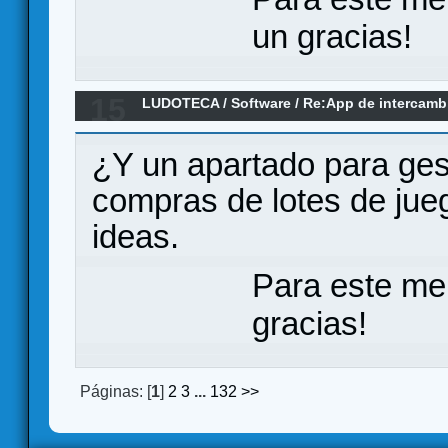
un gracias!
15
LUDOTECA
/
Software
/
Re:App de intercamb
al alcance de la mano
¿Y un apartado para ges
compras de lotes de jue
ideas.
Para este me
gracias!
Páginas: [
1
]
2
3
...
132
>>