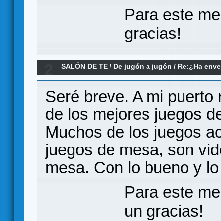
Para este me
gracias!
2
SALÓN DE TE
/
De jugón a jugón
/
Re:¿Ha envej
juegos modernos no le llegan a la altura?
Seré breve. A mi puerto
de los mejores juegos d
Muchos de los juegos ac
juegos de mesa, son vid
mesa. Con lo bueno y lo 
Para este me
un gracias!