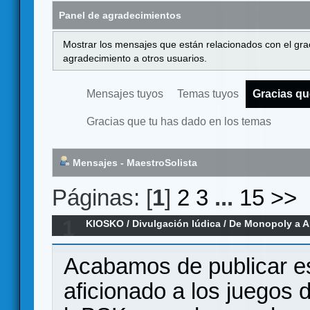
Panel de agradecimientos
Mostrar los mensajes que están relacionados con el gra
agradecimiento a otros usuarios.
Mensajes tuyos
Temas tuyos
Gracias qu
Gracias que tu has dado en los temas
Mensajes - MaestroSolista
Páginas: [
1
]
2
3
...
15
>>
1
KIOSKO
/
Divulgación lúdica
/
De Monopoly a A
104.640 juegos sobre la evolución del di
Acabamos de publicar es
aficionado a los juegos