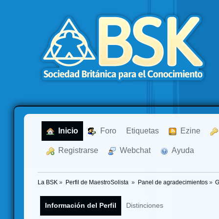
  Inicio
  Foro
Etiquetas
  Ezine
  Registrarse
  Webchat
  Ayuda
La BSK
»
Perfil de MaestroSolista 
»
Panel de agradecimientos
»
G
Información del Perfil
Distinciones