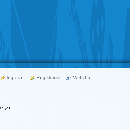
  Ingresar
  Registrarse
  Webchat
 tuyos