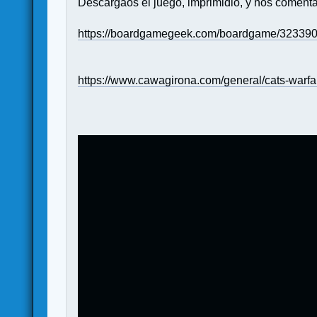
Descargaos el juego, imprimidlo, y nos comenta
https://boardgamegeek.com/boardgame/323390/
https://www.cawagirona.com/general/cats-warfa