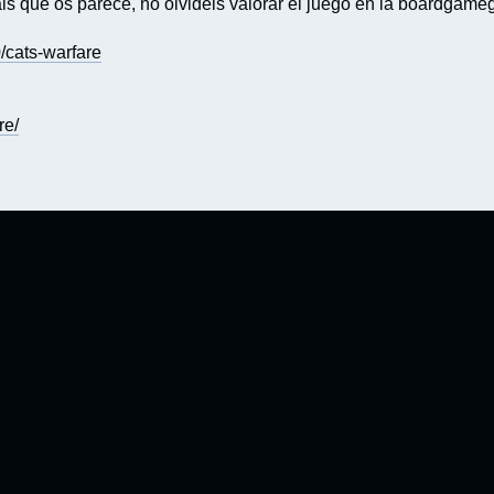
is que os parece, no olvideis valorar el juego en la boardgame
cats-warfare
re/