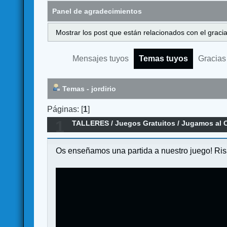
Panel de agradecimientos
Mostrar los post que están relacionados con el graci
Mensajes tuyos
Temas tuyos
Gracias
Temas - jordirio
Páginas: [
1
]
1
TALLERES
/
Juegos Gratuitos
/
Jugamos al C
Os enseñamos una partida a nuestro juego! Risa