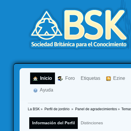
  Inicio
  Foro
Etiquetas
  Ezine
  Ayuda
La BSK
»
Perfil de jordirio 
»
Panel de agradecimientos
»
Temas
Información del Perfil
Distinciones