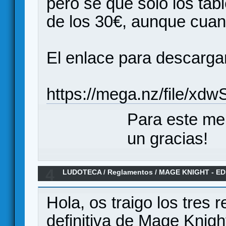
pero se que solo los tab
de los 30€, aunque cua
El enlace para descargar
https://mega.nz/file
Para este me
un gracias!
4
LUDOTECA
/
Reglamentos
/
MAGE KNIGHT - EDI
100% revisados y Compendio
Hola, os traigo los tres 
definitiva de Mage Knigh