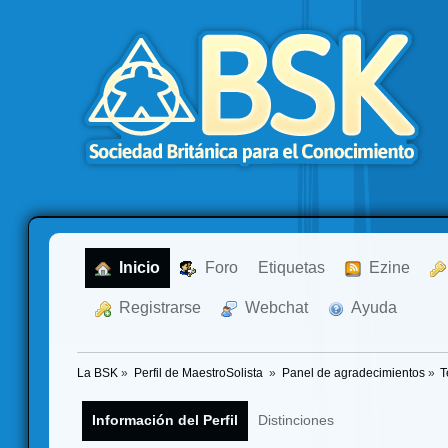
  Inicio
  Foro
Etiquetas
  Ezine
  Registrarse
  Webchat
  Ayuda
La BSK
»
Perfil de MaestroSolista 
»
Panel de agradecimientos
»
T
Información del Perfil
Distinciones