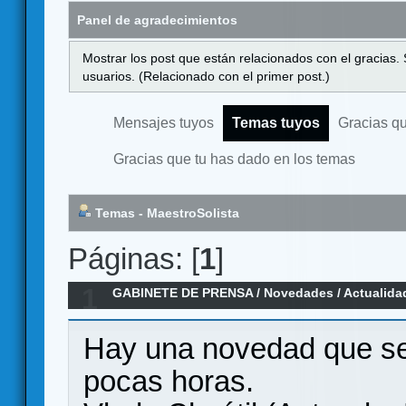
Panel de agradecimientos
Mostrar los post que están relacionados con el gracias.
usuarios. (Relacionado con el primer post.)
Mensajes tuyos
Temas tuyos
Gracias q
Gracias que tu has dado en los temas
Temas - MaestroSolista
Páginas: [
1
]
1
GABINETE DE PRENSA
/
Novedades / Actualida
Vlada Chvátil ha vuelto
Hay una novedad que se
pocas horas.