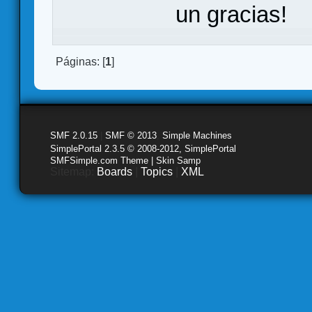
un gracias!
Páginas: [
1
]
SMF 2.0.15
|
SMF © 2013
,
Simple Machines
SimplePortal 2.3.5 © 2008-2012, SimplePortal
SMFSimple.com Theme | Skin Samp
Sitemap:
Boards
|
Topics
|
XML