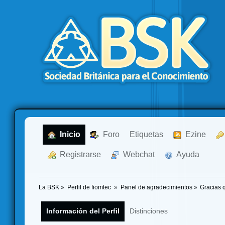
  Inicio
  Foro
Etiquetas
  Ezine
  Registrarse
  Webchat
  Ayuda
La BSK
»
Perfil de fiomtec 
»
Panel de agradecimientos
»
Gracias 
Información del Perfil
Distinciones