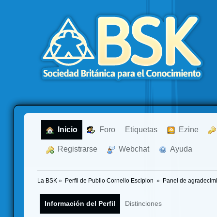
  Inicio
  Foro
Etiquetas
  Ezine
  Registrarse
  Webchat
  Ayuda
La BSK
»
Perfil de Publio Cornelio Escipion 
»
Panel de agradecim
Información del Perfil
Distinciones