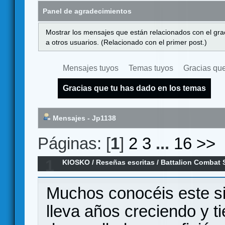
Panel de agradecimientos
Mostrar los mensajes que están relacionados con el gra
a otros usuarios. (Relacionado con el primer post.)
Mensajes tuyos
Temas tuyos
Gracias que
Gracias que tu has dado en los temas
Mensajes - Jp1138
Páginas: [
1
]
2
3
...
16
>>
1
KIOSKO
/
Reseñas escritas
/
Battalion Combat S
personal.
Muchos conocéis este s
lleva años creciendo y ti