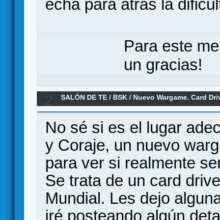
echa para atrás la dificul
Para este me
un gracias!
2
SALÓN DE TE
/
BSK
/
Nuevo Wargame. Card Dri
Mundial
No sé si es el lugar ade
y Coraje, un nuevo war
para ver si realmente ser
Se trata de un card dri
Mundial. Les dejo algun
iré posteando algún deta