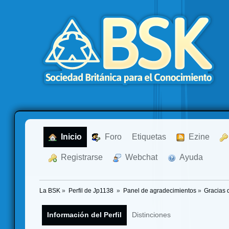
  Inicio
  Foro
Etiquetas
  Ezine
  Registrarse
  Webchat
  Ayuda
La BSK
»
Perfil de Jp1138 
»
Panel de agradecimientos
»
Gracias 
Información del Perfil
Distinciones