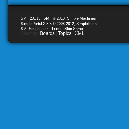
SMF 2.0.15
|
SMF © 2013
,
Simple Machines
SimplePortal 2.3.5 © 2008-2012, SimplePortal
SMFSimple.com Theme | Skin Samp
Sitemap:
Boards
|
Topics
|
XML