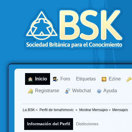
  Inicio
  Foro
Etiquetas
  Ezine
  Registrarse
  Webchat
  Ayuda
La BSK
»
Perfil de Ismahimovic 
»
Mostrar Mensajes
»
Mensajes
Información del Perfil
Distinciones