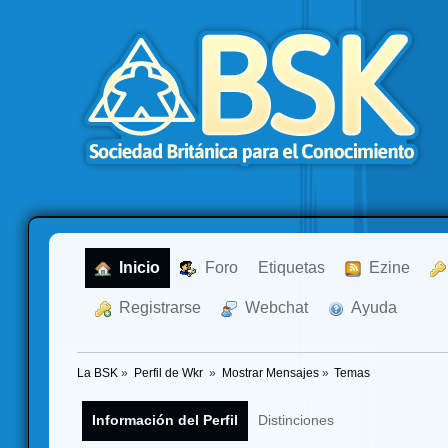
  Inicio
  Foro
Etiquetas
  Ezine
  Registrarse
  Webchat
  Ayuda
La BSK
»
Perfil de Wkr 
»
Mostrar Mensajes
»
Temas
Información del Perfil
Distinciones