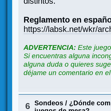
distintos.
Reglamento en españo
https://labsk.net/wkr/ar
ADVERTENCIA:
Este juego
Si encuentras alguna incong
alguna duda o quieres suger
déjame un comentario en el b
Sondeos
/
¿Dónde comp
6
juegos de mesa?