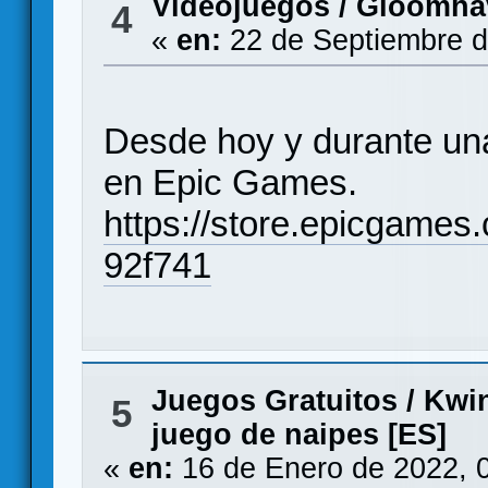
Videojuegos
/
Gloomhav
4
«
en:
22 de Septiembre d
Desde hoy y durante u
en Epic Games.
https://store.epicgame
92f741
Juegos Gratuitos
/
Kwin
5
juego de naipes [ES]
«
en:
16 de Enero de 2022, 