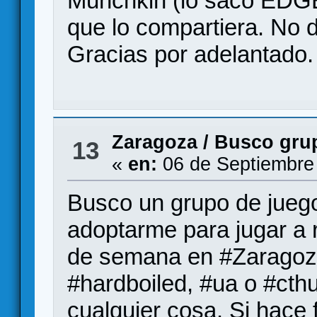
Munchkin (lo sacó EDGE
que lo compartiera. No d
Gracias por adelantado.
Zaragoza
/
Busco grup
13
«
en:
06 de Septiembre
Busco un grupo de juego
adoptarme para jugar a r
de semana en #Zaragoza
#hardboiled, #ua o #cth
cualquier cosa. Si hace 