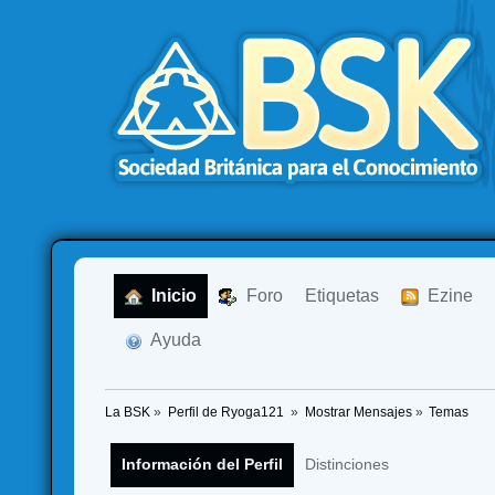
  Inicio
  Foro
Etiquetas
  Ezine
  Ayuda
La BSK
»
Perfil de Ryoga121 
»
Mostrar Mensajes
»
Temas
Información del Perfil
Distinciones