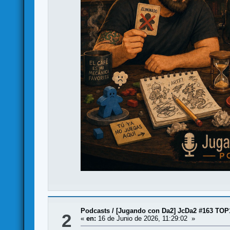
Podcasts
/
[Jugando con Da2] JcDa2 #163 TOP
2
«
en:
16 de Junio de 2026, 11:29:02 »