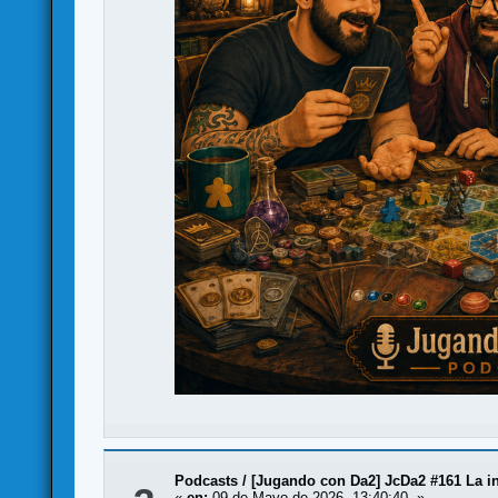
Podcasts
/
[Jugando con Da2] JcDa2 #161 La i
«
en:
09 de Mayo de 2026, 13:40:40 »