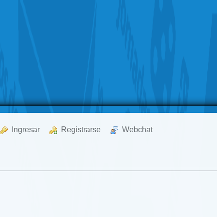
  Ingresar
  Registrarse
  Webchat