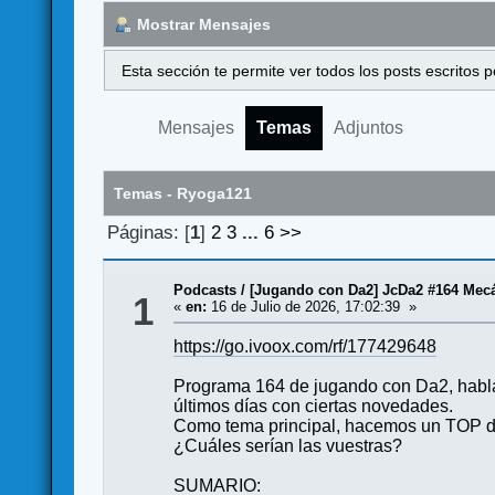
Mostrar Mensajes
Esta sección te permite ver todos los posts escritos
Mensajes
Temas
Adjuntos
Temas - Ryoga121
Páginas: [
1
]
2
3
...
6
>>
Podcasts
/
[Jugando con Da2] JcDa2 #164 Mec
1
«
en:
16 de Julio de 2026, 17:02:39 »
https://go.ivoox.com/rf/177429648
Programa 164 de jugando con Da2, habla
últimos días con ciertas novedades.
Como tema principal, hacemos un TOP de
¿Cuáles serían las vuestras?
SUMARIO: