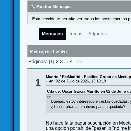
Mostrar Mensajes
Esta sección te permite ver todos los posts escritos
Mensajes
Temas
Adjuntos
Mensajes - fiomtec
Páginas: [
1
]
2
3
...
41
>>
Madrid
/
Re:Madrid - Pacífico Grupo de Meetu
1
«
en:
02 de Julio de 2026, 13:10:18 »
Cita de: Oscar Garcia Murillo en 02 de Julio d
Buenas, estoy interesado en estas quedadas, 
¿Tenéis otras alternativas para la quedada?
No hace falta pagar suscripción en Meetu
una opción por ahí de "pasar" o "no me 