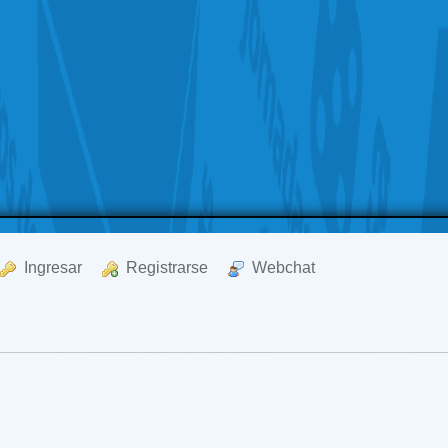
  Ingresar
  Registrarse
  Webchat