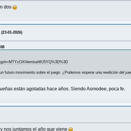
en dos
a (23-01-2026)
:08
zF/?igsh=MTYzOXI4emtueWJ5YQ%3D%3D
 un futuro movimiento sobre el juego. ¿Podemos esperar una reedición del jue
equeñas están agotadas hace años. Siendo Asmodee, poca fe.
y nos juntamos el año que viene