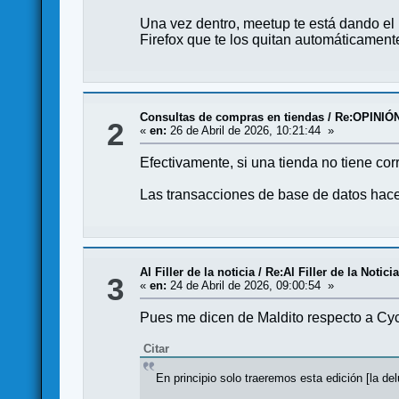
Una vez dentro, meetup te está dando e
Firefox que te los quitan automáticame
Consultas de compras en tiendas
/
Re:OPINIÓ
2
«
en:
26 de Abril de 2026, 10:21:44 »
Efectivamente, si una tienda no tiene co
Las transacciones de base de datos hace
Al Filler de la noticia
/
Re:Al Filler de la Notici
3
«
en:
24 de Abril de 2026, 09:00:54 »
Pues me dicen de Maldito respecto a Cy
Citar
En principio solo traeremos esta edición [la d