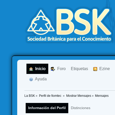
  Inicio
  Foro
Etiquetas
  Ezine
  Ayuda
La BSK
»
Perfil de fiomtec 
»
Mostrar Mensajes
»
Mensajes
Información del Perfil
Distinciones