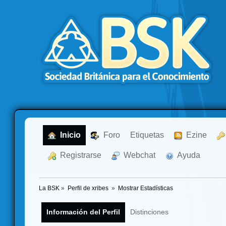
  Inicio
  Foro
Etiquetas
  Ezine
  Registrarse
  Webchat
  Ayuda
La BSK
»
Perfil de xribes 
»
Mostrar Estadísticas
Información del Perfil
Distinciones