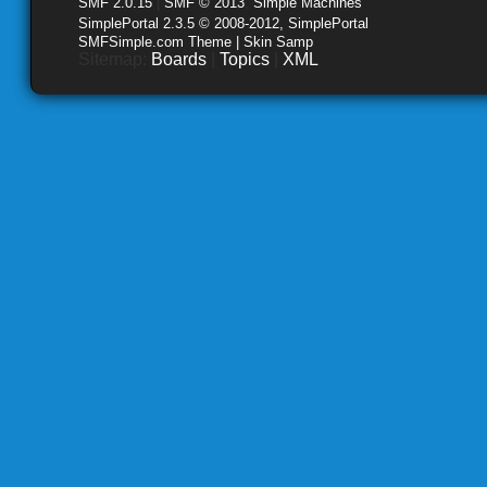
SMF 2.0.15
|
SMF © 2013
,
Simple Machines
SimplePortal 2.3.5 © 2008-2012, SimplePortal
SMFSimple.com Theme | Skin Samp
Sitemap:
Boards
|
Topics
|
XML