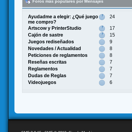
Foros más populares por Mensajes
Ayudadme a elegir: ¿Qué juego
24
me compro?
Artscow y PrinterStudio
17
Cajón de sastre
15
Juegos rediseñados
9
Novedades / Actualidad
8
Peticiones de reglamentos
8
Reseñas escritas
7
Reglamentos
7
Dudas de Reglas
7
Videojuegos
6