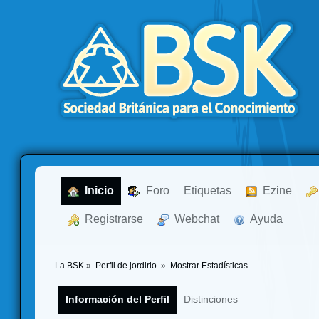
  Inicio
  Foro
Etiquetas
  Ezine
  Registrarse
  Webchat
  Ayuda
La BSK
»
Perfil de jordirio 
»
Mostrar Estadísticas
Información del Perfil
Distinciones