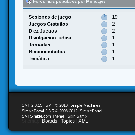
Foros más populares por Mensajes
Sesiones de juego
19
Juegos Gratuitos
2
Diez Juegos
2
Divulgación lúdica
1
Jornadas
1
Recomendados
1
Temática
1
SMF 2.0.15
|
SMF © 2013
,
Simple Machines
SimplePortal 2.3.5 © 2008-2012, SimplePortal
SMFSimple.com Theme | Skin Samp
Sitemap:
Boards
|
Topics
|
XML