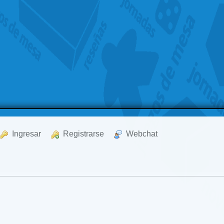
  Ingresar
  Registrarse
  Webchat