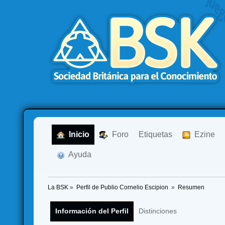
  Inicio
  Foro
Etiquetas
  Ezine
  Ayuda
La BSK
»
Perfil de Publio Cornelio Escipion 
»
Resumen
Información del Perfil
Distinciones