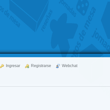
  Ingresar
  Registrarse
  Webchat