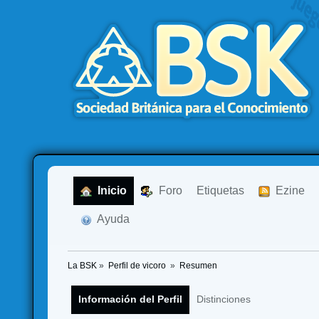
  Inicio
  Foro
Etiquetas
  Ezine
  Ayuda
La BSK
»
Perfil de vicoro 
»
Resumen
Información del Perfil
Distinciones