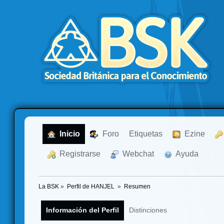
  Inicio
  Foro
Etiquetas
  Ezine
  Registrarse
  Webchat
  Ayuda
La BSK
»
Perfil de HANJEL 
»
Resumen
Información del Perfil
Distinciones