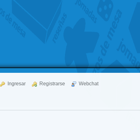
  Ingresar
  Registrarse
  Webchat