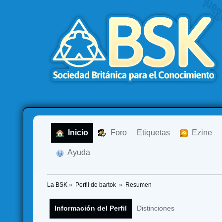
  Inicio
  Foro
Etiquetas
  Ezine
  Ayuda
La BSK
»
Perfil de bartok 
»
Resumen
Información del Perfil
Distinciones