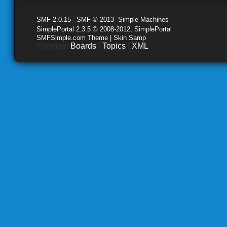
SMF 2.0.15
|
SMF © 2013
,
Simple Machines
SimplePortal 2.3.5 © 2008-2012, SimplePortal
SMFSimple.com Theme | Skin Samp
Sitemap:
Boards
|
Topics
|
XML