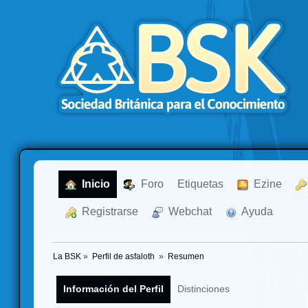
  Inicio
  Foro
Etiquetas
  Ezine
  Registrarse
  Webchat
  Ayuda
La BSK
»
Perfil de asfaloth 
»
Resumen
Información del Perfil
Distinciones