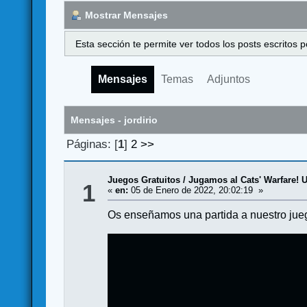
Mostrar Mensajes
Esta sección te permite ver todos los posts escritos
Mensajes
Temas
Adjuntos
Mensajes - jordirio
Páginas: [
1
]
2
>>
Juegos Gratuitos
/
Jugamos al Cats' Warfare! U
1
«
en:
05 de Enero de 2022, 20:02:19 »
Os enseñamos una partida a nuestro jueg