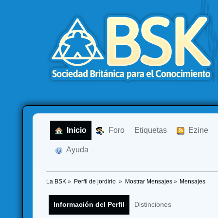
  Inicio
  Foro
Etiquetas
  Ezine
  Ayuda
La BSK
»
Perfil de jordirio 
»
Mostrar Mensajes
»
Mensajes
Información del Perfil
Distinciones