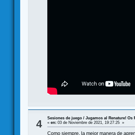
Sesiones de juego
/
Jugamos al Renature! Os 
4
«
en:
03 de Noviembre de 2021, 19:27:25 »
Como siempre, la mejor manera de aprend