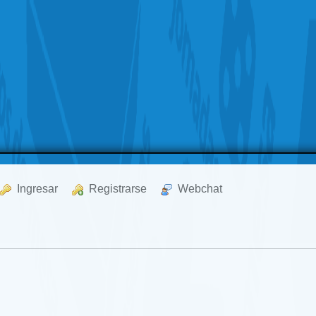
  Ingresar
  Registrarse
  Webchat