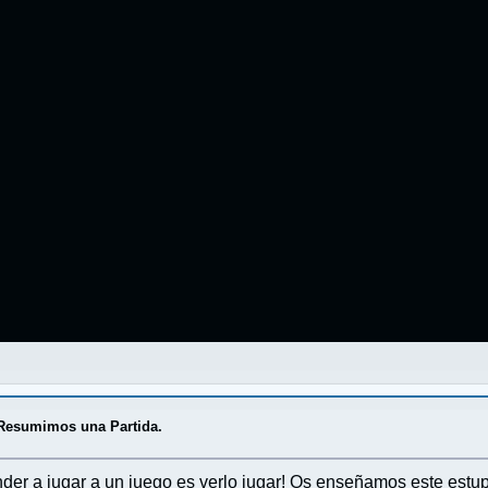
Resumimos una Partida.
er a jugar a un juego es verlo jugar! Os enseñamos este estu