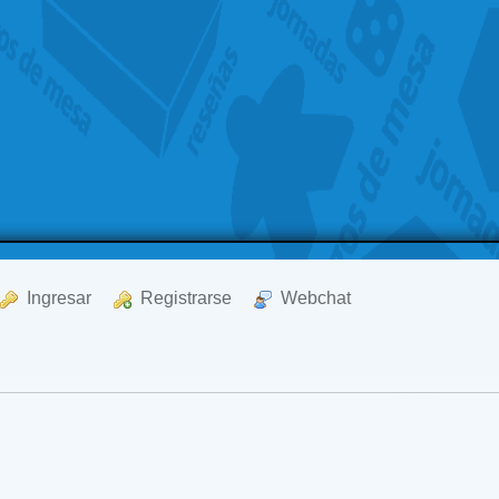
  Ingresar
  Registrarse
  Webchat