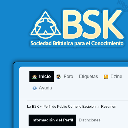
  Inicio
  Foro
Etiquetas
  Ezine
  Ayuda
La BSK
»
Perfil de Publio Cornelio Escipion 
»
Resumen
Información del Perfil
Distinciones