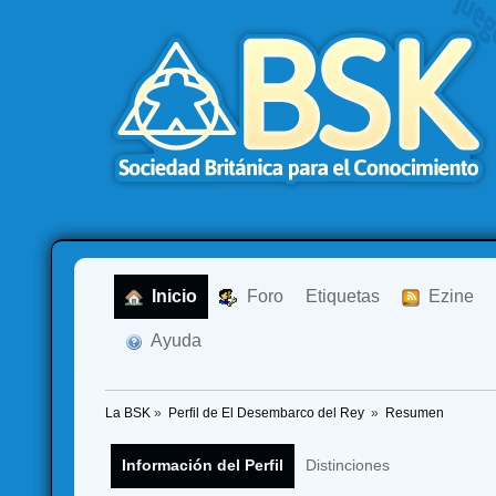
  Inicio
  Foro
Etiquetas
  Ezine
  Ayuda
La BSK
»
Perfil de El Desembarco del Rey 
»
Resumen
Información del Perfil
Distinciones