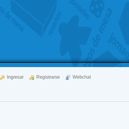
  Ingresar
  Registrarse
  Webchat