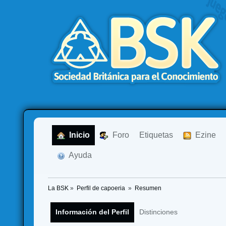
  Inicio
  Foro
Etiquetas
  Ezine
  Ayuda
La BSK
»
Perfil de capoeria 
»
Resumen
Información del Perfil
Distinciones