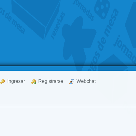
  Ingresar
  Registrarse
  Webchat