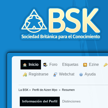
  Inicio
  Foro
Etiquetas
  Ezine
  Registrarse
  Webchat
  Ayuda
La BSK
»
Perfil de Aizen Myo 
»
Resumen
Información del Perfil
Distinciones