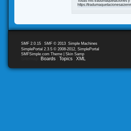
Todas mis tradumaquetaciones y l
https://tradumaquetacionesaizen
SMF 2.0.15
|
SMF © 2013
,
Simple Machines
SimplePortal 2.3.5 © 2008-2012, SimplePortal
SMFSimple.com Theme | Skin Samp
Sitemap:
Boards
|
Topics
|
XML