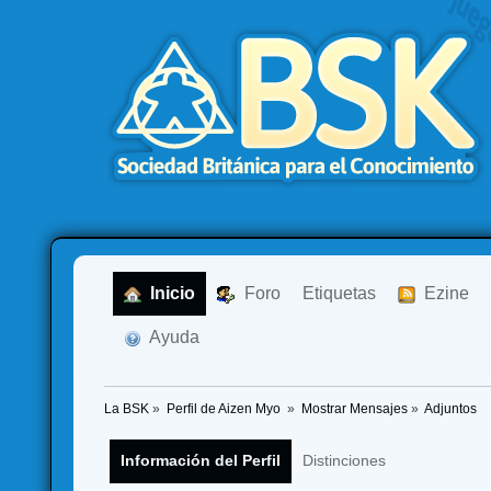
  Inicio
  Foro
Etiquetas
  Ezine
  Ayuda
La BSK
»
Perfil de Aizen Myo 
»
Mostrar Mensajes
»
Adjuntos
Información del Perfil
Distinciones