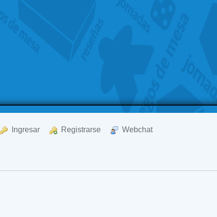
  Ingresar
  Registrarse
  Webchat