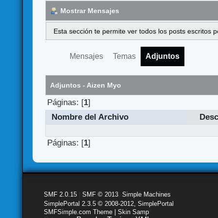
Mostrar Mensajes
Esta sección te permite ver todos los posts escritos
Mensajes
Temas
Adjuntos
Adjuntos - Aizen Myo
Páginas: [
1
]
Nombre del Archivo
Desc
Páginas: [
1
]
SMF 2.0.15
|
SMF © 2013
,
Simple Machines
SimplePortal 2.3.5 © 2008-2012, SimplePortal
SMFSimple.com Theme | Skin Samp