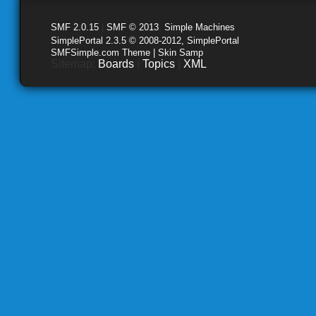
SMF 2.0.15
|
SMF © 2013
,
Simple Machines
SimplePortal 2.3.5 © 2008-2012, SimplePortal
SMFSimple.com Theme | Skin Samp
Sitemap:
Boards
|
Topics
|
XML