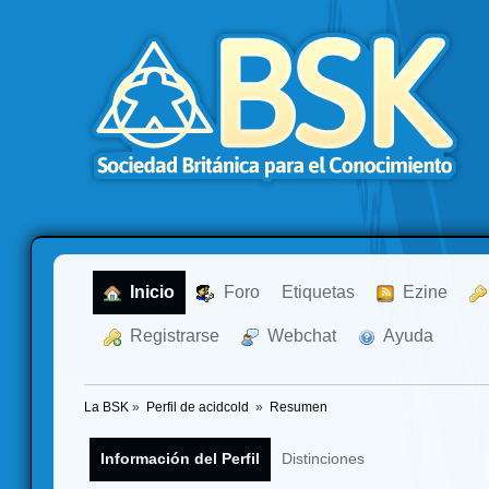
  Inicio
  Foro
Etiquetas
  Ezine
  Registrarse
  Webchat
  Ayuda
La BSK
»
Perfil de acidcold 
»
Resumen
Información del Perfil
Distinciones