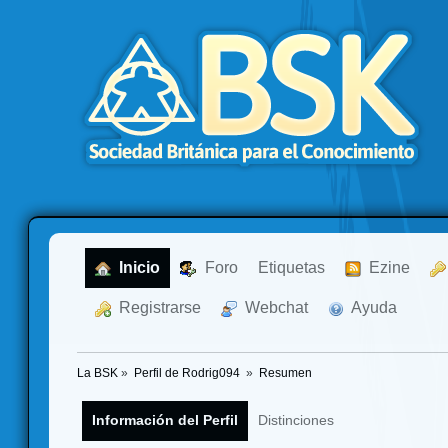
  Inicio
  Foro
Etiquetas
  Ezine
  Registrarse
  Webchat
  Ayuda
La BSK
»
Perfil de Rodrig094 
»
Resumen
Información del Perfil
Distinciones