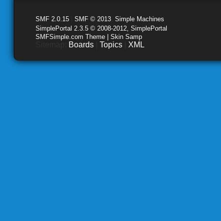
SMF 2.0.15
|
SMF © 2013
,
Simple Machines
SimplePortal 2.3.5 © 2008-2012, SimplePortal
SMFSimple.com Theme | Skin Samp
Sitemap:
Boards
|
Topics
|
XML