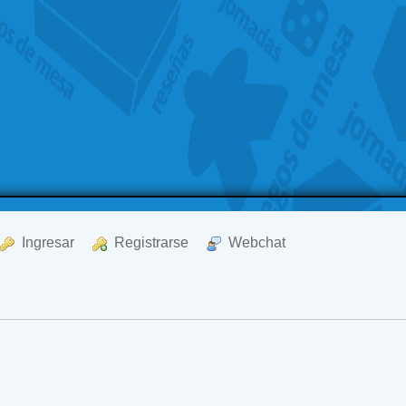
  Ingresar
  Registrarse
  Webchat