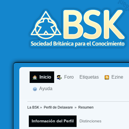
  Inicio
  Foro
Etiquetas
  Ezine
  Ayuda
La BSK
»
Perfil de Delaware 
»
Resumen
Información del Perfil
Distinciones