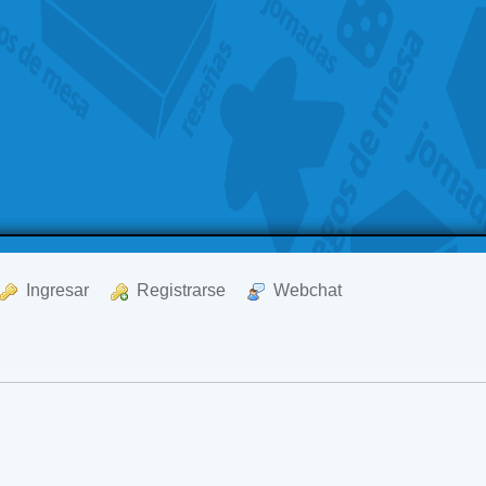
  Ingresar
  Registrarse
  Webchat