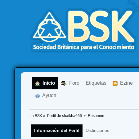
  Inicio
  Foro
Etiquetas
  Ezine
  Ayuda
La BSK
»
Perfil de shaikha666 
»
Resumen
Información del Perfil
Distinciones