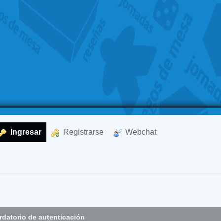
  Ingresar
  Registrarse
  Webchat
datorio de autenticación