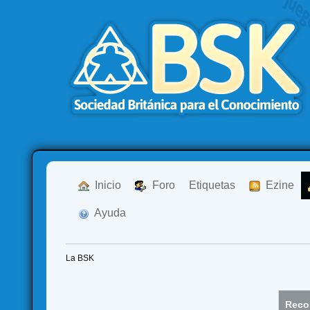
  Inicio
  Foro
Etiquetas
  Ezine
  Ayuda
La BSK
Recor