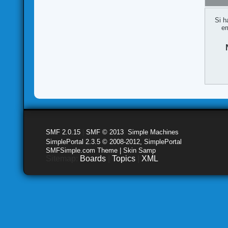
Si h
em
SMF 2.0.15
|
SMF © 2013
,
Simple Machines
SimplePortal 2.3.5 © 2008-2012, SimplePortal
SMFSimple.com Theme | Skin Samp
Sitemap:
Boards
|
Topics
|
XML