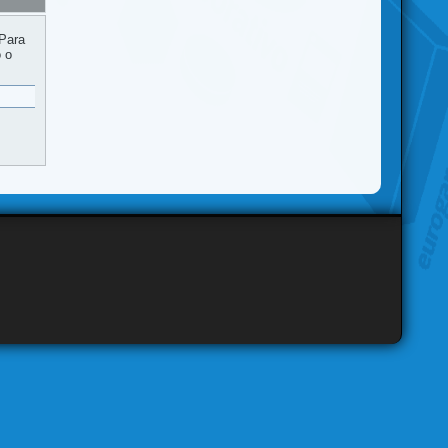
 Para
o o