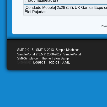
(Tradumaquetadas)
[Condado Meeple] 2x28 (52): UK Games Expo c
Eloi Pujadas
Pow
SMF 2.0.15
|
SMF © 2013
,
Simple Machines
SimplePortal 2.3.5 © 2008-2012, SimplePortal
SMFSimple.com Theme | Skin Samp
Sitemap:
Boards
|
Topics
|
XML