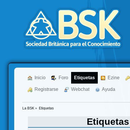
  Inicio
  Foro
Etiquetas
  Ezine
  Registrarse
  Webchat
  Ayuda
La BSK
»
Etiquetas
Etiqueta