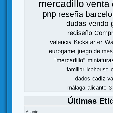
mercadillo
venta
pnp
reseña
barcel
dudas
vendo
rediseño
Comp
valencia
Kickstarter
Wa
eurogame
juego de mes
"mercadillo"
miniatura
familiar
icehouse
dados
cádiz
va
málaga
alicante
3
Últimas Eti
Asunto